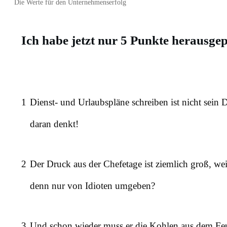
Die Werte für den Unternehmenserfolg
Ich habe jetzt nur 5 Punkte herausge
1
Dienst- und Urlaubspläne schreiben ist nicht se
daran denkt!
2
Der Druck aus der Chefetage ist ziemlich groß, we
denn nur von Idioten umgeben?
3
Und schon wieder muss er die Kohlen aus dem Feu