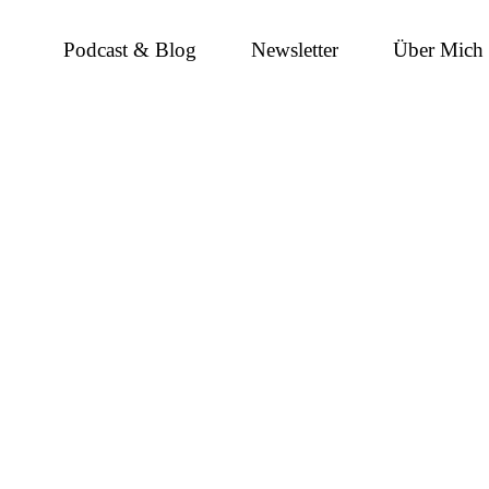
Podcast & Blog
Newsletter
Über Mich
 Gedanken und Nöte ei
achwuchsführungskra